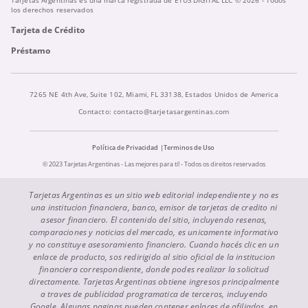
Tarjetas Argentinas es una marca registrada de ETUS DIGITAL LLC © 2026 - Todos
los derechos reservados
Tarjeta de Crédito
Préstamo
7265 NE 4th Ave, Suite 102, Miami, FL 33138, Estados Unidos de America
Contacto:
contacto@tarjetasargentinas.com
Política de Privacidad
Terminos de Uso
© 2023 Tarjetas Argentinas - Las mejores para ti! - Todos os direitos reservados
Tarjetas Argentinas es un sitio web editorial independiente y no es
una institucion financiera, banco, emisor de tarjetas de credito ni
asesor financiero. El contenido del sitio, incluyendo resenas,
comparaciones y noticias del mercado, es unicamente informativo
y no constituye asesoramiento financiero. Cuando hacés clic en un
enlace de producto, sos redirigido al sitio oficial de la institucion
financiera correspondiente, donde podes realizar la solicitud
directamente. Tarjetas Argentinas obtiene ingresos principalmente
a traves de publicidad programatica de terceros, incluyendo
Google. Algunas paginas pueden contener enlaces de afiliados, en