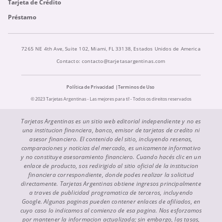
Tarjeta de Crédito
Préstamo
7265 NE 4th Ave, Suite 102, Miami, FL 33138, Estados Unidos de America
Contacto:
contacto@tarjetasargentinas.com
Política de Privacidad
Terminos de Uso
© 2023 Tarjetas Argentinas - Las mejores para ti! - Todos os direitos reservados
Tarjetas Argentinas es un sitio web editorial independiente y no es
una institucion financiera, banco, emisor de tarjetas de credito ni
asesor financiero. El contenido del sitio, incluyendo resenas,
comparaciones y noticias del mercado, es unicamente informativo
y no constituye asesoramiento financiero. Cuando hacés clic en un
enlace de producto, sos redirigido al sitio oficial de la institucion
financiera correspondiente, donde podes realizar la solicitud
directamente. Tarjetas Argentinas obtiene ingresos principalmente
a traves de publicidad programatica de terceros, incluyendo
Google. Algunas paginas pueden contener enlaces de afiliados, en
cuyo caso lo indicamos al comienzo de esa pagina. Nos esforzamos
por mantener la informacion actualizada; sin embargo, las tasas,