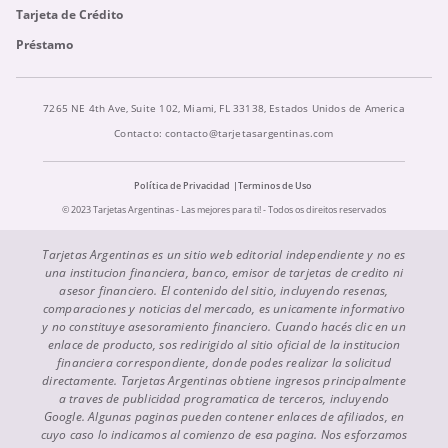
Tarjeta de Crédito
Préstamo
7265 NE 4th Ave, Suite 102, Miami, FL 33138, Estados Unidos de America
Contacto:
contacto@tarjetasargentinas.com
Política de Privacidad
Terminos de Uso
© 2023 Tarjetas Argentinas - Las mejores para ti! - Todos os direitos reservados
Tarjetas Argentinas es un sitio web editorial independiente y no es
una institucion financiera, banco, emisor de tarjetas de credito ni
asesor financiero. El contenido del sitio, incluyendo resenas,
comparaciones y noticias del mercado, es unicamente informativo
y no constituye asesoramiento financiero. Cuando hacés clic en un
enlace de producto, sos redirigido al sitio oficial de la institucion
financiera correspondiente, donde podes realizar la solicitud
directamente. Tarjetas Argentinas obtiene ingresos principalmente
a traves de publicidad programatica de terceros, incluyendo
Google. Algunas paginas pueden contener enlaces de afiliados, en
cuyo caso lo indicamos al comienzo de esa pagina. Nos esforzamos