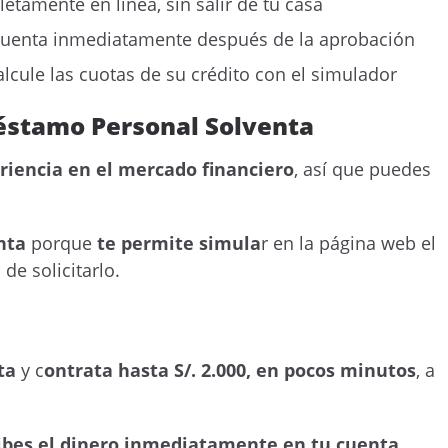
letamente en línea, sin salir de tu casa
 cuenta inmediatamente después de la aprobación
lcule las cuotas de su crédito con el simulador
éstamo Personal Solventa
riencia en el mercado financiero
, así que puedes
nta
porque
te permite simula
r en la página web el
 de solicitarlo.
ta
y c
ontrata hasta S/. 2.000, en pocos minutos
, a
ibes el dinero inmediatamente en tu cuenta