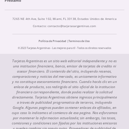
Préstamo
7265 NE 4th Ave, Suite 102, Miami, FL 33138, Estados Unidos de America
Contacto:
contacto@tarjetasargentinas.com
Política de Privacidad
Terminos de Uso
© 2023 Tarjetas Argentinas - Las mejores para ti! - Todos os direitos reservados
Tarjetas Argentinas es un sitio web editorial independiente y no es
una institucion financiera, banco, emisor de tarjetas de credito ni
asesor financiero. El contenido del sitio, incluyendo resenas,
comparaciones y noticias del mercado, es unicamente informativo
y no constituye asesoramiento financiero. Cuando hacés clic en un
enlace de producto, sos redirigido al sitio oficial de la institucion
financiera correspondiente, donde podes realizar la solicitud
directamente. Tarjetas Argentinas obtiene ingresos principalmente
a traves de publicidad programatica de terceros, incluyendo
Google. Algunas paginas pueden contener enlaces de afiliados, en
cuyo caso lo indicamos al comienzo de esa pagina. Nos esforzamos
por mantener la informacion actualizada; sin embargo, las tasas,
comisiones y condiciones son fijadas por las instituciones emisoras
y pueden cambiar sin previo aviso. Proveedores de publicidad de