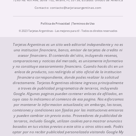
7265 NE 4th Ave, Suite 102, Miami, FL 33138, Estados Unidos de America
Contacto:
contacto@tarjetasargentinas.com
Política de Privacidad
Terminos de Uso
© 2023 Tarjetas Argentinas - Las mejores para ti! - Todos os direitos reservados
Tarjetas Argentinas es un sitio web editorial independiente y no es
una institucion financiera, banco, emisor de tarjetas de credito ni
asesor financiero. El contenido del sitio, incluyendo resenas,
comparaciones y noticias del mercado, es unicamente informativo
y no constituye asesoramiento financiero. Cuando hacés clic en un
enlace de producto, sos redirigido al sitio oficial de la institucion
financiera correspondiente, donde podes realizar la solicitud
directamente. Tarjetas Argentinas obtiene ingresos principalmente
a traves de publicidad programatica de terceros, incluyendo
Google. Algunas paginas pueden contener enlaces de afiliados, en
cuyo caso lo indicamos al comienzo de esa pagina. Nos esforzamos
por mantener la informacion actualizada; sin embargo, las tasas,
comisiones y condiciones son fijadas por las instituciones emisoras
y pueden cambiar sin previo aviso. Proveedores de publicidad de
terceros, incluido Google, utilizan cookies para mostrar anuncios
basados en tus visitas previas a este sitio u otros sitios web. Podés
optar por no recibir publicidad personalizada visitando Google My